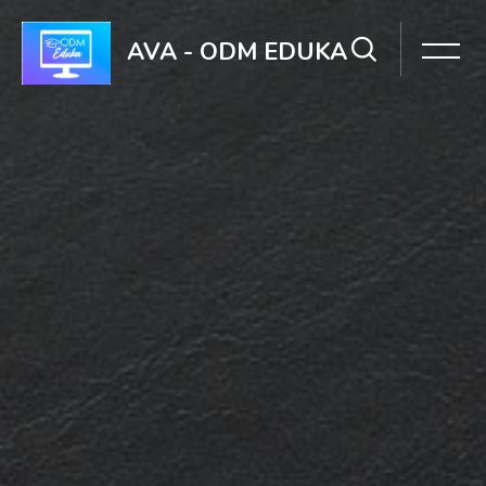
Pular [Cocoon] Hero 3 (with Search)
AVA - ODM EDUKA