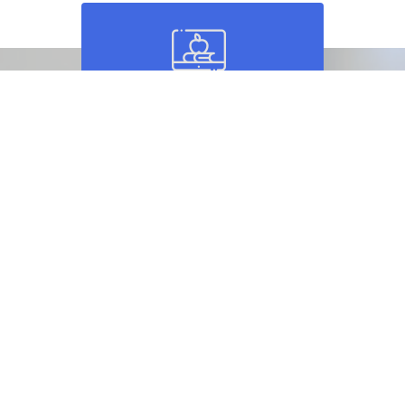
Pular [Cocoon] Parallax Features
Cursos
Porque escolher a ODM Eduka?
Conheça nossos principais diferenciais e porque deve clicar
e escolher nossos cursos!