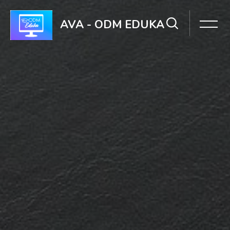
Pular [Cocoon] Hero 3 (with Search)
AVA - ODM EDUKA