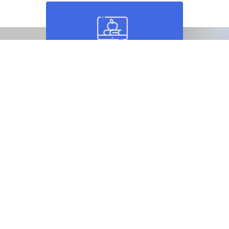
Pular [Cocoon] Parallax Features
Cursos
Porque escolher a ODM Eduka?
Conheça nossos principais diferenciais e porque deve clicar
e escolher nossos cursos!